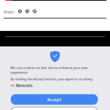
We use cookies on this site to enhance your user
experience
I-MOTOR MANUFACTURING CO., LTD.
By clicking the Accept button, you agree to us doing
so.
More info
90 Moo 4, Tambon Bang Chalong,
Amphur Bang Phli, Samut Prakan 10540, Thailand
Accept