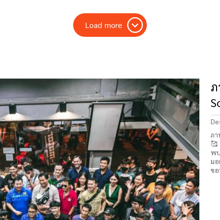
Load more
ภ
S
De
ภา
🥰
พบ
มอเ
ขอบ