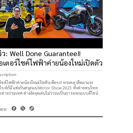
ีวิว: Well Done Guarantee!!
อเตอร์ไซค์ไฟฟ้าค่ายน้องใหม่เปิดตัว
พียบ
scription
ไซค์ไฟฟ้าค่ายน้องใหม่เปิดตัวเพียบ!! ทรงคลาสิคมาแรง
กไบค์ก็มี แข่งกันสนุกแน่ Motor Show 2023 ทั้งค่ายคนไทย
ะต่างประเทศ ต่างงัดจุดเด่นไม่ว่าจะเป็นการออกแบบดีไซน์
คโนโลยีกลุ่มพลังมอเตอร์ ขนาดแบตเตอรี่ และขนาดรถมีให้
ือกหลากหลาย บอกเลยว่าสนุกแน่ โดยเฉพาะมอเตอร์ไซค์
้าส่งคลาสสิคไฟฟ้าที่กำลังมาแรง แถมมีการเปิดตัวบิ๊กไบค์
ฟ้าครั้งแรกด้วย มาติดตามดูกันว่าจะมีอะไรค่ายไหนน่าสนใจ
ง
บคุณทาง i Motor มอเตอร์ไซค์ฟ้าแบรนด์คนไทย
่ให้ทดสอบรถ และ ชวนไปโรงงาน รอติดตามนะครับ