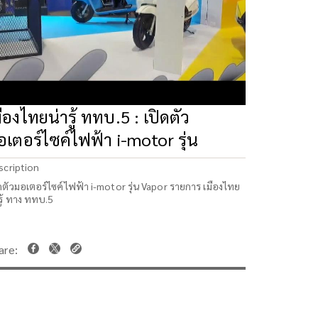
มืองไทยน่ารู้ ททบ.5 : เปิดตัว
อเตอร์ไซค์ไฟฟ้า i-motor รุ่น
apor
scription
ดตัวมอเตอร์ไซค์ไฟฟ้า i-motor รุ่น Vapor รายการ เมืองไทย
รู้ ทาง ททบ.5