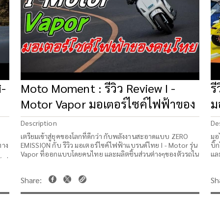
i-
Moto Moment : รีวิว Review I -
ร
Motor Vapor มอเตอร์ไซค์ไฟฟ้าของ
ม
คนไทย
เ
Description
De
เตรียมเข้าสู่ยุคของโลกที่ดีกว่า กับพลังงานสะอาดแบบ ZERO
มอ
ทาง
EMISSION กับ รีวิว มอเตอร์ไซค์ไฟฟ้าแบรนด์ไทย I - Motor รุ่น
บิ๊
Vapor ที่ออกแบบโดยคนไทย และผลิตชิ้นส่วนต่างๆของตัวรถใน
แล
งที่
ไทยกว่า 80% ในราคาพิเศษสำหรับเปิดตัวในงานมอเตอร์โชว์
เท
 แต่
2023
เล
ไฟฟ
ไฟ
บ้า
ขอ
ที