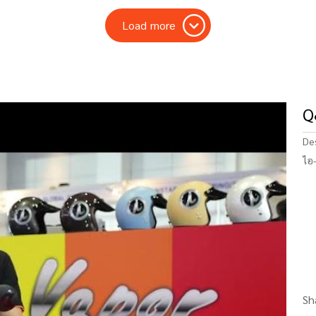
Load more
Q
De
ไอ