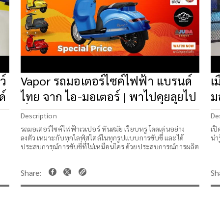
ว์
Vapor รถมอเตอร์ไซค์ไฟฟ้า แบรนด์
เ
ด์
ไทย จาก ไอ-มอเตอร์ | พาไปคุยลุยไป
ม
ทั่ว
V
Description
De
รถมอเตอร์ไซค์ไฟฟ้าเวเปอร์ ทันสมัย เรียบหรู โดดเด่นอย่าง
เปิ
ลงตัว เหมาะกับทุกไลฟ์สไตล์ในทุกรูปแบบการขับขี่ และได้
น่า
ประสบการณ์การขับขี่ที่ไม่เหมือนใคร ด้วยประสบการณ์การผลิต
มาตรฐานญี่ปุ่นนานกว่า 60 ปี
AJUDA พาไปคุย ลุยไปกับเราสองคน เอกกับชาญ ไปคุย ไปถาม
ว่าปัจจุบันเป็นอย่างไรกันบ้าง หรือมีอะไรที่น่าสนใจต้องไปรับ
ชมรับฟังกันนะครับ