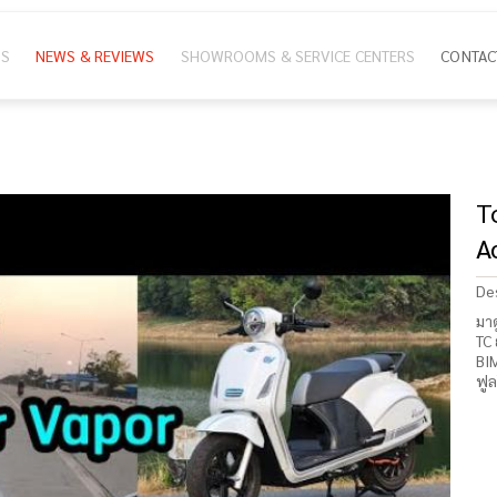
NS
NEWS & REVIEWS
SHOWROOMS & SERVICE CENTERS
CONTAC
ion
T
A
De
มาด
TC 
BI
ฟูล