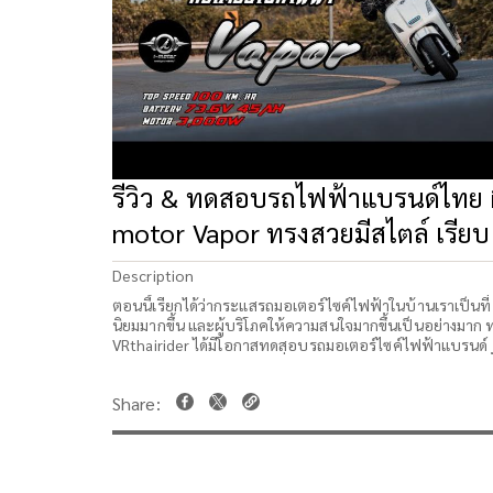
รีวิว & ทดสอบรถไฟฟ้าแบรนด์ไทย 
motor Vapor ทรงสวยมีสไตล์ เรียบ
หรู เหมาะกับทุกไลฟ์สไตล์
Description
ตอนนี้เรียกได้ว่ากระแสรถมอเตอร์ไซค์ไฟฟ้าในบ้านเราเป็นที่
นิยมมากขึ้น และผู้บริโภคให้ความสนใจมากขึ้นเป็นอย่างมาก 
VRthairider ได้มีโอกาสทดสอบรถมอเตอร์ไซค์ไฟฟ้าแบรนด์
ไทยอย่าง i-motor Vapor ที่กำลังเปิดตัวในงานมอเตอร์โชว์ครั้
44 สำหรับ Vapor ที่ได้ไปทดสอบในครั้งนี้เป็นตัว Prototype
ก็เรียกได้ว่าใกล้เคียงตัวที่จะจัดจำหน่ายเร็วๆนี้